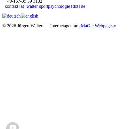
+49-157-35 39 3132
kontakt [at] walter-sportpsychologie [dot] de
© 2026 Jürgen Walter |
Internetagentur
»MaGic Webpages«