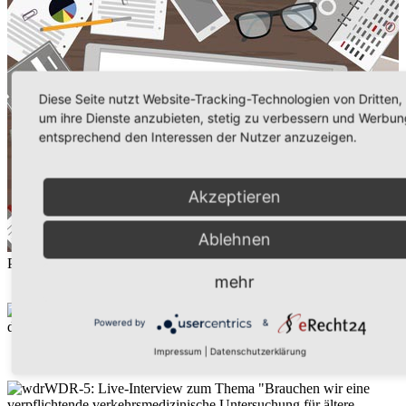
Diese Seite nutzt Website-Tracking-Technologien von Dritten,
um ihre Dienste anzubieten, stetig zu verbessern und Werbun
entsprechend den Interessen der Nutzer anzuzeigen.
Akzeptieren
Ablehnen
Presse / Radio / TV
04.02.2026
(WDR)
mehr
"Zur Leistung eines 13-j. Jungen, der in Australien 4 km
Powered by
&
durch das Meer schwimmt, um seine Familie zu retten"
Impressum
|
Datenschutzerklärung
29.10.2025
(WDR)
WDR-5: Live-Interview zum Thema "Brauchen wir eine
verpflichtende verkehrsmedizinische Untersuchung für ältere