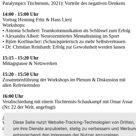
Paralympics Tischtennis, 2021): Vorteile des negativen Denkens
14:00 - 15:00 Uhr
Vortrag Henning Fritz & Hans Lierz
Workshops:
• Antonia Schubert: Teamkommunikation als Schlüssel zum Erfolg
• Alexandra Albert: Neurozentriertes Mentaltraining im Sport
• Björn Korfmacher: (Schau)spielerisch zu mehr Selbstvertrauen
• Dr. Christian Reinhardt: Erfolg zur Gewohnheit werden lassen
15:15 - 15:20 Uhr
Mittagspause & Netzwerken
15:20 - 15:50 Uhr
Zusammenführung der Workshops im Plenum & Diskussion mit
allen Referierenden
16:00 Uhr
Verabschiedung mit einem Tischtennis-Schaukampf mit Omar Assar
(Nr. 22 der Welt, angefragt)
Anmeldung:
Diese Seite nutzt Website-Tracking-Technologien von Dritten,
Wir freuen uns auf Ihre Anmeldung bis zum
20. September 2024
an:
um ihre Dienste anzubieten, stetig zu verbessern und Werbun
entsprechend den Interessen der Nutzer anzuzeigen.