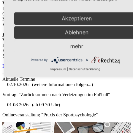
Verband der praktischen Sportpsychologie e. V.
Lindenstr. 212 · 40235 Düsseldorf
Organisation: Jürgen Walter
Akzeptieren
Mobil: 0157 - 353 931 32
E-Mail: kontakt@verband-sportpsychologie.de
Ablehnen
Kontoverbindung:
Verband der praktischen Sportpsychologie e. V.
IBAN DE45 8306 5408 0005 3528 60
mehr
BIC GENO DEF1 SLR · Deutsche Skatbank
Stichwort "Name/TdS2024"
Powered by
&
Flyer zum Download
Impressum
|
Datenschutzerklärung
Aktuelle Termine
02.10.2026
(weitere Informationen folgen...)
Vortrag: "Zurückkommen nach Verletzungen im Fußball"
01.08.2026
(ab 09.30 Uhr)
Onlineveranstaltung "Praxis der Sportpsychologie"