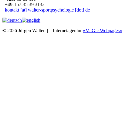
+49-157-35 39 3132
kontakt [at] walter-sportpsychologie [dot] de
© 2026 Jürgen Walter |
Internetagentur
»MaGic Webpages«