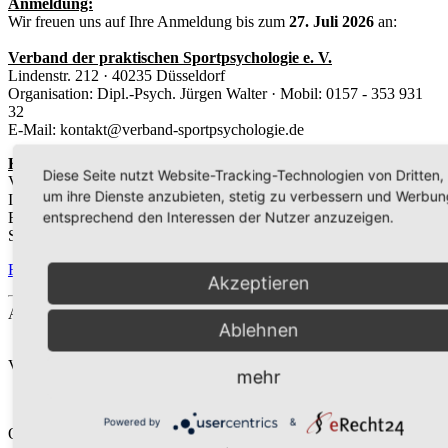
Anmeldung:
Wir freuen uns auf Ihre Anmeldung bis zum
27. Juli 2026
an:
Verband der praktischen Sportpsychologie e. V.
Lindenstr. 212 · 40235 Düsseldorf
Organisation: Dipl.-Psych. Jürgen Walter · Mobil: 0157 - 353 931
32
E-Mail: kontakt@verband-sportpsychologie.de
Kontoverbindung:
Diese Seite nutzt Website-Tracking-Technologien von Dritten,
Verband der praktischen Sportpsychologie e. V.
um ihre Dienste anzubieten, stetig zu verbessern und Werbun
IBAN DE45 8306 5408 0005 3528 60
entsprechend den Interessen der Nutzer anzuzeigen.
BIC GENO DEF1 SLR · Deutsche Skatbank
Stichwort "Name/0826"
Flyer zum Download
Akzeptieren
Aktuelle Termine
Ablehnen
02.10.2026
(weitere Informationen folgen...)
Vortrag: "Zurückkommen nach Verletzungen im Fußball"
mehr
01.08.2026
(ab 09.30 Uhr)
Powered by
&
Onlineveranstaltung "Praxis der Sportpsychologie"