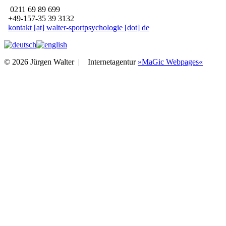
0211 69 89 699
+49-157-35 39 3132
kontakt [at] walter-sportpsychologie [dot] de
© 2026 Jürgen Walter |
Internetagentur
»MaGic Webpages«