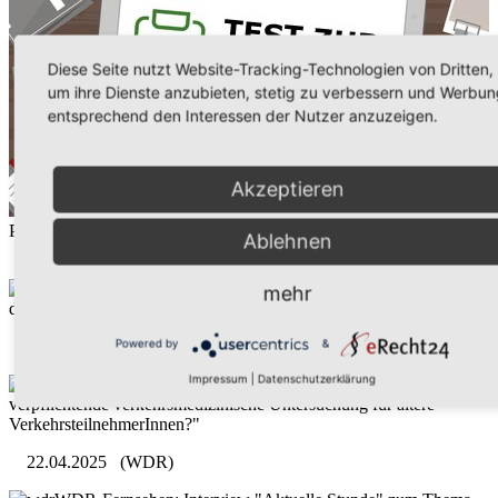
Diese Seite nutzt Website-Tracking-Technologien von Dritten,
um ihre Dienste anzubieten, stetig zu verbessern und Werbun
entsprechend den Interessen der Nutzer anzuzeigen.
Akzeptieren
Presse / Radio / TV
Ablehnen
04.02.2026
(WDR)
"Zur Leistung eines 13-j. Jungen, der in Australien 4 km
mehr
durch das Meer schwimmt, um seine Familie zu retten"
Powered by
&
29.10.2025
(WDR)
Impressum
|
Datenschutzerklärung
WDR-5: Live-Interview zum Thema "Brauchen wir eine
verpflichtende verkehrsmedizinische Untersuchung für ältere
VerkehrsteilnehmerInnen?"
22.04.2025
(WDR)