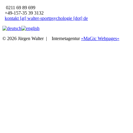
0211 69 89 699
+49-157-35 39 3132
kontakt [at] walter-sportpsychologie [dot] de
© 2026 Jürgen Walter |
Internetagentur
»MaGic Webpages«