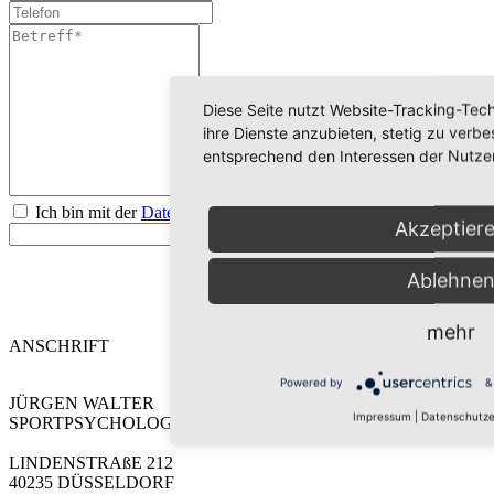
Diese Seite nutzt Website-Tracking-Tech
ihre Dienste anzubieten, stetig zu ver
entsprechend den Interessen der Nutze
Ich bin mit der
Datenschutzerklärung
einverstanden.*
Akzeptier
Ablehne
mehr
ANSCHRIFT
Powered by
&
JÜRGEN WALTER
Impressum
|
Datenschutze
SPORTPSYCHOLOGE
LINDENSTRAßE 212
40235 DÜSSELDORF